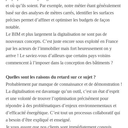
et où qu’ils soient. Par exemple, notre
métier
étant
généralement
basé sur des analyses de mètres carrés,
identifier
les surfaces
précises permet d’affiner et
optimiser
les budgets de façon
notable
.
Le BIM et plus largement la digitalisation ne sont pas de
nouveaux concepts
. C’est juste encore sous exploité en France
par les acteurs de l’immobilier mais fort heureusement on y
arrive
!
Le saviez-vous
d’ailleurs que certains
pays voisins
commencent à l’imposer dans la conception des bâtiments ?
Quelles sont les raisons du retard sur ce sujet ?
Probablement
par manque de connaissance et de démonstration !
La digitalisation est
davantage
qu’un outil, c’est un état d’esprit
et une volonté de
trouver
l’optimisation
précisément
pour
répondre à des problématiques d’enjeux environnementaux
et
d’efficacité énergétique. C’est tout un processus collaboratif qui
a besoin d’être
expliqué et enseigné.
Je vous assure que nos
clients sont
immédiatement
conquis