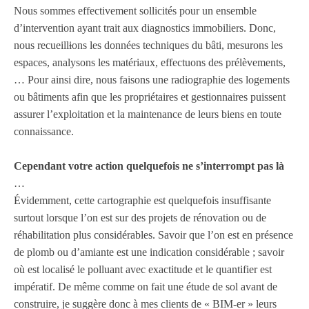
Nous sommes effectivement
sollicités pour
un ensemble
d’intervention ayant trait aux diagnostics immobiliers. Donc
,
nous
recueill
i
ons
les données techniques du bâti, mesurons
les
espaces, analysons les matériaux, effectuons des prélèvements,
…
Pour ainsi dire
, nous faisons
une radiographie des logements
ou bâtiments
afin
que les propriétaires et gestionnaires puissent
assurer l’exploitation et la maintenance de leurs biens en toute
connaissance.
Cependant
votre
action
quelquefois
ne
s’interrompt
pas
là
…
Évidemment
, cette cartographie est
quelquefois
insuffisante
surtout
lorsque l’on est sur des projets de rénovation ou de
réhabilitation plus
considérables
.
Savoir
que l’on est en présence
de plomb ou d’amiante est une
indication
considérable
;
savoir
où est
localisé
le polluant avec
exactitude
et le quantifier est
impératif
.
De même
comme on fait une étude de sol
avant de
construire
, je
suggère
donc
à mes clients de « BIM-er » leurs