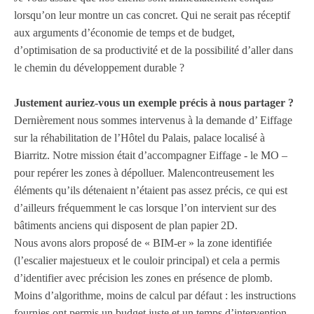
lorsqu’on leur
montre
un cas concret. Qui ne serait pas
réceptif
aux arguments d’économie de temps et de budget,
d’optimisation de sa productivité
et de la possibilité d’aller
dans
le chemin du
développement durable ?
Justement auriez-vous un exemple précis à nous partager ?
Dernièrement
nous sommes intervenus à la demande d’
Eiffage
sur la réhabilitation de l’Hôtel du Palais, palace
localisé
à
Biarritz. Notre mission était d’accompagner Eiffage - le MO –
pour
repérer
les zones à dépolluer.
Malencontreusement
les
éléments qu’ils
détenaient
n’étaient pas assez précis, ce qui est
d’ailleurs
fréquemment
le cas lorsque l’on intervient sur des
bâtiments anciens qui disposent de plan papier 2D.
Nous avons alors
proposé de « BIM-er » la zone
identifiée
(l’escalier majestueux et le couloir principal) et cela a permis
d’identifier
avec précision les zones en présence de plomb.
Moins d’algorithme, moins de calcul par défaut : les
instructions
fournies
ont permis
un budget juste et un temps d’intervention